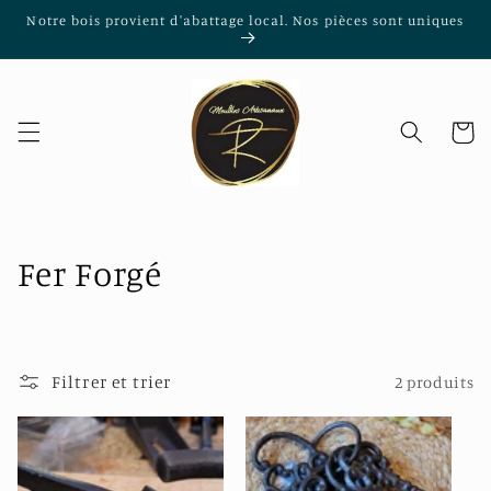
et
Notre bois provient d'abattage local. Nos pièces sont uniques
passer
au
contenu
Panier
C
Fer Forgé
o
l
Filtrer et trier
2 produits
l
e