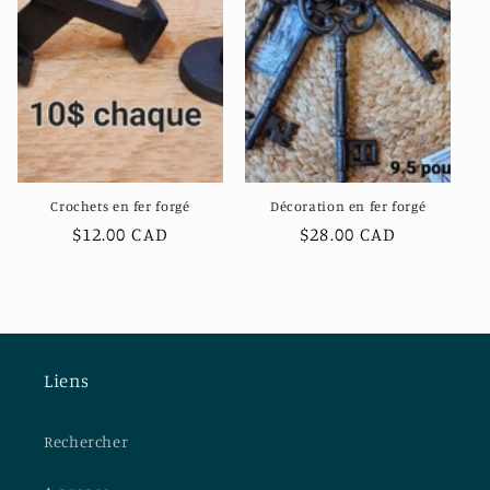
c
t
i
o
n
Crochets en fer forgé
Décoration en fer forgé
:
Prix
$12.00 CAD
Prix
$28.00 CAD
habituel
habituel
Liens
Rechercher